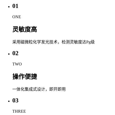
01
ONE
灵敏度高
采用磁微粒化学发光技术，检测灵敏度达Pg级
02
TWO
操作便捷
一体化集成式设计，即开即用
03
THREE