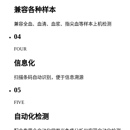
兼容各种样本
兼容全血、血清、血浆、指尖血等样本上机检测
04
FOUR
信息化
扫描条码自动识别，便于信息溯源
05
FIVE
自动化检测